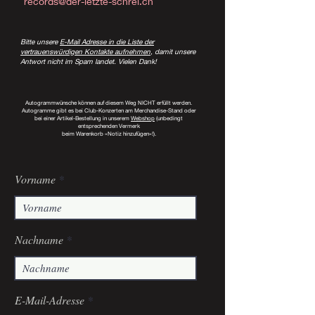
records@der-letzte-schrei.ch
Bitte unsere
E-Mail Adresse in die Liste der
vertrauenswürdigen Kontakte aufnehmen
, damit unsere
Antwort nicht im Spam landet. Vielen Dank!
Autogrammwünsche können auf diesem Weg NICHT erfüllt werden.
Autogramme gibt es bei Club-Konzerten am Merchandise-Stand oder
bei einer Artikel-Bestellung in unserem
Webshop
(unbedingt
entsprechenden Vermerk
beim Warenkorb «Notiz hinzufügen»!).
Vorname
Nachname
E-Mail-Adresse